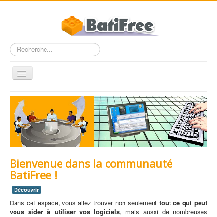
Rechercher
Basculer
la
navigation
Accueil
FAQ
Dossiers
Entre Pros
Bienvenue dans la communauté
Nous contacter
BatiFree !
BatiFree.com
Découvrir
Dans cet espace, vous allez trouver non seulement
tout ce qui peut
vous aider à utiliser vos logiciels
, mais aussi de nombreuses