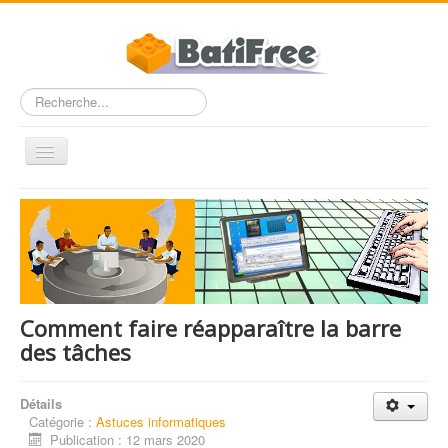
Rechercher
Basculer
la
navigation
Accueil
FAQ
Dossiers
Entre Pros
Comment faire réapparaître la barre
Nous contacter
des tâches
BatiFree.com
Détails
Catégorie :
Astuces informatiques
Publication : 12 mars 2020