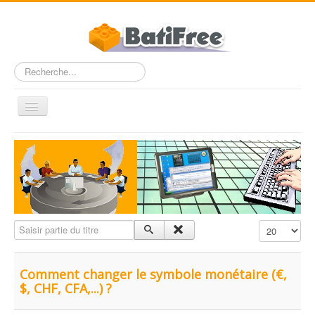
Rechercher
Basculer
la
navigation
Accueil
FAQ
Dossiers
Entre Pros
Saisir partie du titre
Affichage #
Nous contacter
BatiFree.com
Comment changer le symbole monétaire (€,
$, CHF, CFA,...) ?